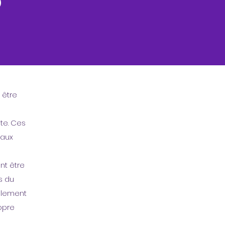
 être
ite. Ces
 aux
nt être
es du
galement
opre