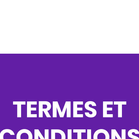
Accueil
Événements
Parades
Décors
Sp
TERMES ET
CONDITION